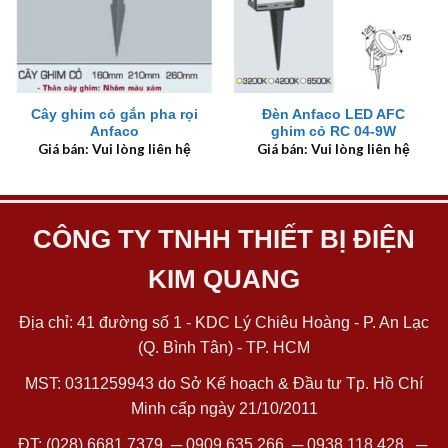
Cây ghim cỏ gắn pha rọi
Đèn Anfaco LED AFC
Anfaco
ghim cỏ RC 04-9W
Giá bán: Vui lòng liên hệ
Giá bán: Vui lòng liên hệ
CÔNG TY TNHH THIẾT BỊ ĐIỆN
KIM QUANG
Địa chỉ: 41 đường số 1 - KDC Lý Chiêu Hoàng - P. An Lạc
(Q. Bình Tân) - TP. HCM
MST: 0311259943 do Sở Kế hoạch & Đầu tư Tp. Hồ Chí
Minh cấp ngày 21/10/2011
ĐT:
(028) 6681 7379
─
0909 635 266
─
0938 118 428
─