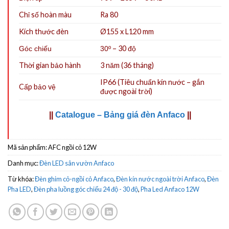
Chỉ số hoàn màu
Ra 80
Kích thước đèn
Ø155 x L120 mm
– 30 độ
Góc chiếu
30º
Thời gian bảo hành
3 năm (36 tháng)
IP66
(Tiêu chuẩn kín nước – gắn
Cấp bảo vệ
được ngoài trời)
||
Catalogue – Bảng giá đèn Anfaco
||
Mã sản phẩm:
AFC ngồi cỏ 12W
Danh mục:
Đèn LED sân vườn Anfaco
Từ khóa:
Đèn ghim cỏ-ngồi cỏ Anfaco
,
Đèn kín nước ngoài trời Anfaco
,
Đèn
Pha LED
,
Đèn pha luồng góc chiếu 24 độ - 30 độ
,
Pha Led Anfaco 12W