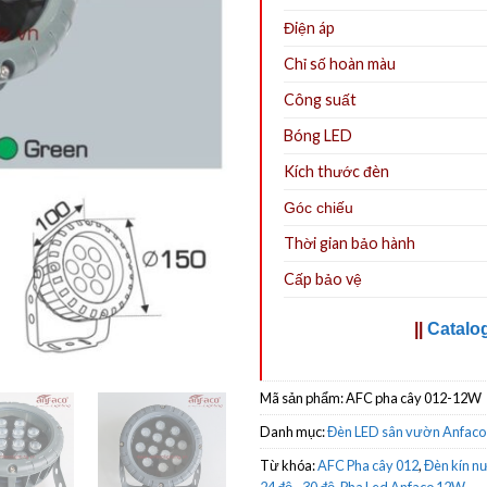
Điện áp
Chỉ số hoàn màu
Công suất
Bóng LED
Kích thước đèn
Góc chiếu
Thời gian bảo hành
Cấp bảo vệ
||
Catalo
Mã sản phẩm:
AFC pha cây 012-12W
Danh mục:
Đèn LED sân vườn Anfaco
Từ khóa:
AFC Pha cây 012
,
Đèn kín nư
24 độ - 30 độ
,
Pha Led Anfaco 12W