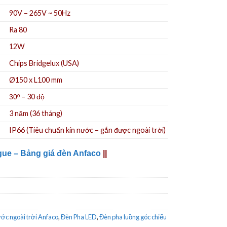
90V – 265V ~ 50Hz
Ra 80
12W
Chips Bridgelux (USA)
Ø150 x L100 mm
– 30 độ
30º
3 năm (36 tháng)
IP66 (Tiêu chuẩn kín nước – gắn được ngoài trời)
gue – Bảng giá đèn Anfaco
||
ớc ngoài trời Anfaco
,
Đèn Pha LED
,
Đèn pha luồng góc chiếu