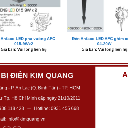
+
 Anfaco LED pha vuông AFC
Đèn Anfaco LED AFC ghim c
015-9Wx2
04-20W
Giá bán: Vui lòng liên hệ
Giá bán: Vui lòng liên hệ
A
 BỊ ĐIỆN KIM QUANG
ng - P. An Lạc (Q. Bình Tân) - TP. HCM
 Tp. Hồ Chí Minh cấp ngày 21/10/2011
938 118 428
─ Hotline:
0931 455 668
il:
info@kimquang.vn