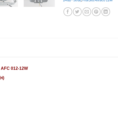
y AFC 012-12W
ời)