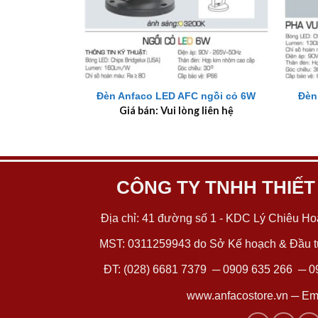
+
+
Đèn
Đèn Anfaco LED AFC ngồi cỏ 6W
Giá bán: Vui lòng liên hệ
CÔNG TY TNHH THIẾT
Địa chỉ: 41 đường số 1 - KDC Lý Chiêu Hoà
MST: 0311259943 do Sở Kế hoạch & Đầu tư
ĐT:
(028) 6681 7379
─
0909 635 266
─
0
www.anfacostore.vn
─ Ema