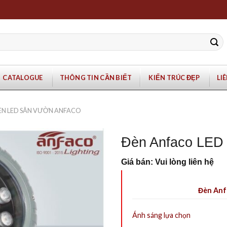
CATALOGUE
THÔNG TIN CẦN BIẾT
KIẾN TRÚC ĐẸP
LI
ÈN LED SÂN VƯỜN ANFACO
Đèn Anfaco LED
Giá bán: Vui lòng liên hệ
Đèn Anf
Ánh sáng lựa chọn