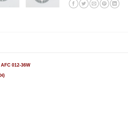
y AFC 012-36W
ời)