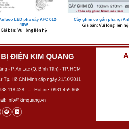
+
Anfaco LED pha cây AFC 012-
Cây ghim cỏ gắn pha rọi An
48W
Giá bán: Vui lòng liên hệ
Giá bán: Vui lòng liên hệ
A
 BỊ ĐIỆN KIM QUANG
ng - P. An Lạc (Q. Bình Tân) - TP. HCM
 Tp. Hồ Chí Minh cấp ngày 21/10/2011
938 118 428
─ Hotline:
0931 455 668
il:
info@kimquang.vn