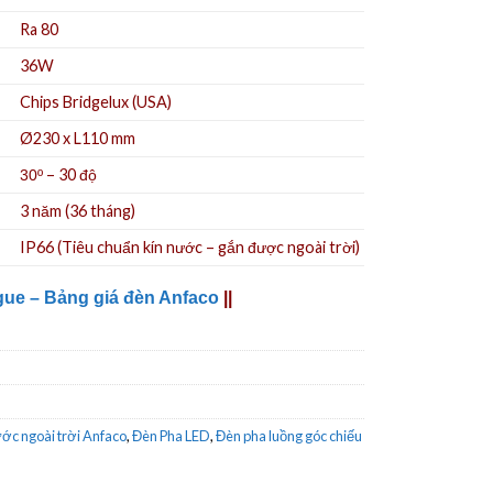
Ra 80
36W
Chips Bridgelux (USA)
Ø230 x L110 mm
– 30 độ
30º
3 năm (36 tháng)
IP66 (Tiêu chuẩn kín nước – gắn được ngoài trời)
gue – Bảng giá đèn Anfaco
||
ớc ngoài trời Anfaco
,
Đèn Pha LED
,
Đèn pha luồng góc chiếu