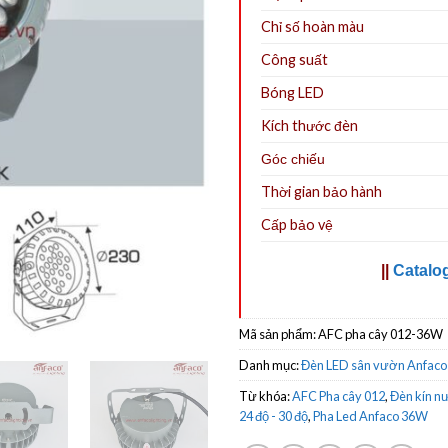
Chỉ số hoàn màu
Công suất
Bóng LED
Kích thước đèn
Góc chiếu
Thời gian bảo hành
Cấp bảo vệ
||
Catalo
Mã sản phẩm:
AFC pha cây 012-36W
Danh mục:
Đèn LED sân vườn Anfaco
Từ khóa:
AFC Pha cây 012
,
Đèn kín nư
24 độ - 30 độ
,
Pha Led Anfaco 36W