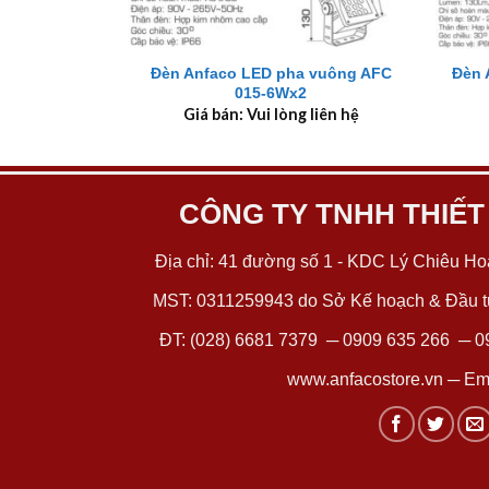
+
+
Đèn Anfaco LED pha vuông AFC
Đèn 
015-6Wx2
Giá bán: Vui lòng liên hệ
CÔNG TY TNHH THIẾT
Địa chỉ: 41 đường số 1 - KDC Lý Chiêu Hoà
MST: 0311259943 do Sở Kế hoạch & Đầu tư
ĐT:
(028) 6681 7379
─
0909 635 266
─
0
www.anfacostore.vn
─ Ema