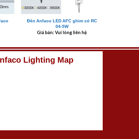
+
Đèn Anfaco LED AFC ghim cỏ RC
faco
04-5W
Giá bán: Vui lòng liên hệ
nfaco Lighting Map