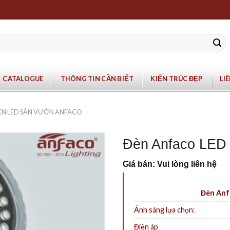
CATALOGUE
THÔNG TIN CẦN BIẾT
KIẾN TRÚC ĐẸP
LI
ÈN LED SÂN VƯỜN ANFACO
Đèn Anfaco LED
Giá bán: Vui lòng liên hệ
Đèn Anf
Ánh sáng lựa chọn:
Điện áp