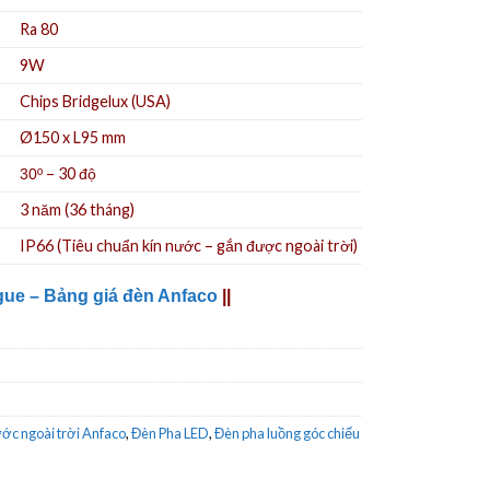
Ra 80
9W
Chips Bridgelux (USA)
Ø150 x L95 mm
– 30 độ
30º
3 năm (36 tháng)
IP66 (Tiêu chuẩn kín nước – gắn được ngoài trời)
gue – Bảng giá đèn Anfaco
||
ớc ngoài trời Anfaco
,
Đèn Pha LED
,
Đèn pha luồng góc chiếu