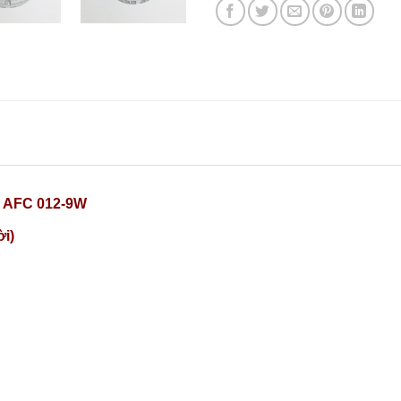
y AFC 012-9W
ời)