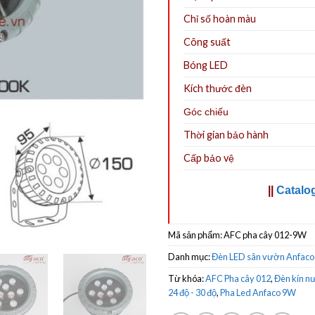
Chỉ số hoàn màu
Công suất
Bóng LED
Kích thước đèn
Góc chiếu
Thời gian bảo hành
Cấp bảo vệ
||
Catalo
Mã sản phẩm:
AFC pha cây 012-9W
Danh mục:
Đèn LED sân vườn Anfaco
Từ khóa:
AFC Pha cây 012
,
Đèn kín nư
24 độ - 30 độ
,
Pha Led Anfaco 9W