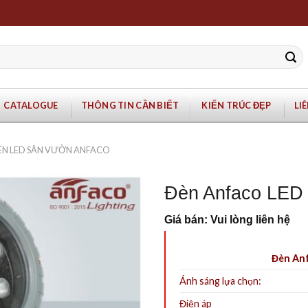
CATALOGUE
THÔNG TIN CẦN BIẾT
KIẾN TRÚC ĐẸP
LI
ÈN LED SÂN VƯỜN ANFACO
Đèn Anfaco LED
Giá bán: Vui lòng liên hệ
Đèn Anf
Ánh sáng lựa chọn:
Điện áp