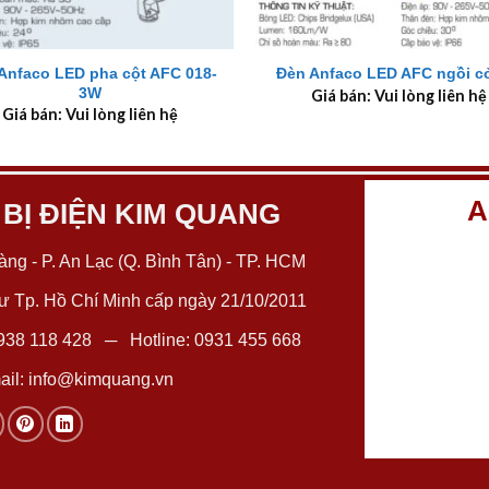
+
Anfaco LED pha cột AFC 018-
Đèn Anfaco LED AFC ngồi c
3W
Giá bán: Vui lòng liên hệ
Giá bán: Vui lòng liên hệ
A
 BỊ ĐIỆN KIM QUANG
ng - P. An Lạc (Q. Bình Tân) - TP. HCM
 Tp. Hồ Chí Minh cấp ngày 21/10/2011
938 118 428
─ Hotline:
0931 455 668
il:
info@kimquang.vn