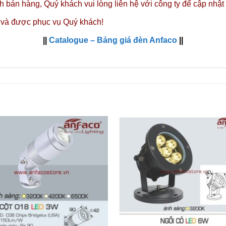
nh bán hàng,
Quý khách vui lòng liên hệ với công ty
để cập nhật
 và được phục vụ Quý khách!
||
Catalogue – Bảng giá đèn Anfaco
||