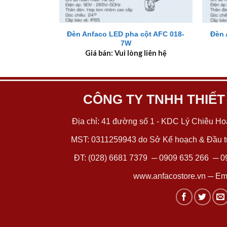
+
+
Đèn Anfaco LED pha cột AFC 018-
Đèn 
7W
Giá bán: Vui lòng liên hệ
CÔNG TY TNHH THIẾT
Địa chỉ: 41 đường số 1 - KDC Lý Chiêu Hoà
MST: 0311259943 do Sở Kế hoạch & Đầu tư
ĐT:
(028) 6681 7379
─
0909 635 266
─
0
www.anfacostore.vn
─ Ema