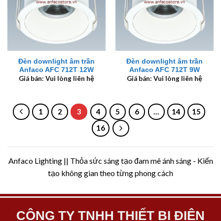
Đèn downlight âm trần
Đèn downlight âm trần
Anfaco AFC 712T 12W
Anfaco AFC 712T 9W
Giá bán: Vui lòng liên hệ
Giá bán: Vui lòng liên hệ
1
2
3
4
5
6
…
14
15
16
Anfaco Lighting || Thỏa sức sáng tạo đam mê ánh sáng - Kiến
tạo không gian theo từng phong cách
CÔNG TY TNHH THIẾT BỊ ĐIỆN