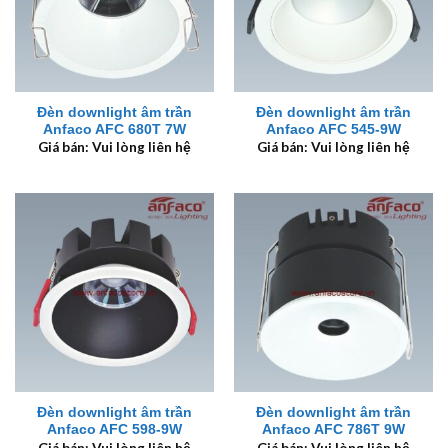
Đèn downlight âm trần
Đèn downlight âm trần
Anfaco AFC 680T 7W
Anfaco AFC 545-9W
Giá bán: Vui lòng liên hệ
Giá bán: Vui lòng liên hệ
Đèn downlight âm trần
Đèn downlight âm trần
Anfaco AFC 598-9W
Anfaco AFC 786T 9W
Giá bán: Vui lòng liên hệ
Giá bán: Vui lòng liên hệ