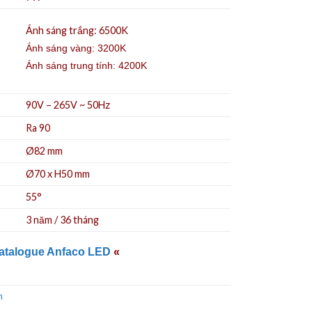
Ánh sáng trắng: 6500K
Ánh sáng vàng: 3200K
Ánh sáng trung tính: 4200K
90V – 265V ~ 50Hz
Ra 90
Ø82 mm
Ø70 x H50 mm
55°
3 năm / 36 tháng
atalogue Anfaco LED
«
n