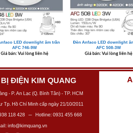
+
Anfaco LED downlight âm trần
Đèn Anfaco LED downlight âm
AFC 746-9W
AFC 508-3W
Giá bán: Vui lòng liên hệ
Giá bán: Vui lòng liên hệ
A
 BỊ ĐIỆN KIM QUANG
ng - P. An Lạc (Q. Bình Tân) - TP. HCM
 Tp. Hồ Chí Minh cấp ngày 21/10/2011
938 118 428
─ Hotline:
0931 455 668
il:
info@kimquang.vn