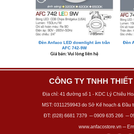
+
+
Đèn Anfaco LED downlight âm trần
Đèn 
AFC 742-9W
Giá bán: Vui lòng liên hệ
CÔNG TY TNHH THIẾT
Địa chỉ: 41 đường số 1 - KDC Lý Chiêu Hoà
MST: 0311259943 do Sở Kế hoạch & Đầu tư
ĐT:
(028) 6681 7379
─
0909 635 266
─
0
www.anfacostore.vn
─ Ema