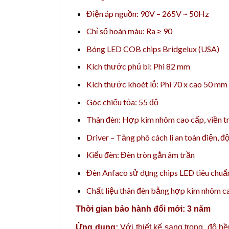
Điện áp nguồn: 90V – 265V ~ 50Hz
Chỉ số hoàn màu: Ra ≥ 90
Bóng LED COB chips Bridgelux (USA)
Kích thước phủ bì: Phi 82 mm
Kích thước khoét lỗ: Phi 70 x cao 50 mm
Góc chiếu tỏa: 55 độ
Thân đèn: Hợp kim nhôm cao cấp, viền tr
Driver – Tăng phô cách li an toàn điện, đ
Kiểu đèn: Đèn tròn gắn âm trần
Đèn Anfaco sử dụng chips LED tiêu chuẩn
Chất liệu thân đèn bằng hợp kim nhôm cao
Thời gian bảo hành đổi mới: 3 năm
Ứng dụng:
Với thiết kế sang trọng, độ b