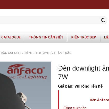
CATALOGUE
THÔNG TIN CẦN BIẾT
KIẾN TRÚC ĐẸP
LI
 TRẦN ANFACO
/
ĐÈN LED DOWNLIGHT ÂM TRẦN
Đèn downlight â
7W
Giá bán: Vui lòng liên hệ
Đèn Anfaco
Công suất đèn