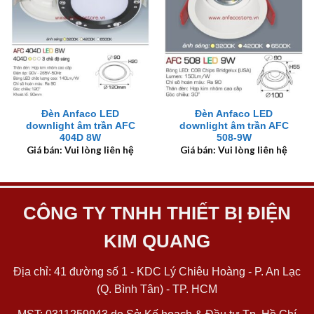
Đèn Anfaco LED
Đèn Anfaco LED
downlight âm trần AFC
downlight âm trần AFC
404D 8W
508-9W
Giá bán: Vui lòng liên hệ
Giá bán: Vui lòng liên hệ
CÔNG TY TNHH THIẾT BỊ ĐIỆN
KIM QUANG
Địa chỉ: 41 đường số 1 - KDC Lý Chiêu Hoàng - P. An Lạc
(Q. Bình Tân) - TP. HCM