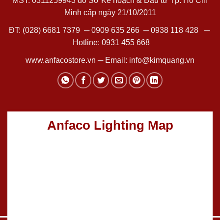
MST: 0311259943 do Sở Kế hoạch & Đầu tư Tp. Hồ Chí
Minh cấp ngày 21/10/2011
ĐT:
(028) 6681 7379
─
0909 635 266
─
0938 118 428
─
Hotline:
0931 455 668
www.anfacostore.vn
─ Email:
info@kimquang.vn
Anfaco Lighting Map