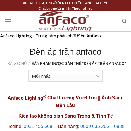
Skip
ANFACO LIGHTING® ĐÈN LED CHIẾU SÁNG CAO CẤP
Chất Lượng Làm Nên Thương Hiệu
to
content
Anfaco Lighting - Trung tâm phân phối Đèn Anfaco
Đèn áp trần anfaco
TRANG CHỦ
/
SẢN PHẨM ĐƯỢC GẮN THẺ “ĐÈN ÁP TRẦN ANFACO”
®
Anfaco Lighting
Chất Lượng Vượt Trội || Ánh Sáng
Bền Lâu
Kiến tạo không gian Sang Trọng & Tinh Tế
Hotline:
0931 455 668
─
Bán hàng:
0909 635 266
–
0938