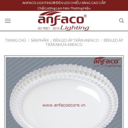
Skip
ANFACO LIGHTING® ĐÈN LED CHIẾU SÁNG CAO CẤP
Chất Lượng Làm Nên Thương Hiệu
to
content
TRANG CHỦ
/
SẢN PHẨM
/
ĐÈN LED ÁP TRẦN ANFACO
/
ĐÈN LED ÁP
TRẦN NHỰA ANFACO