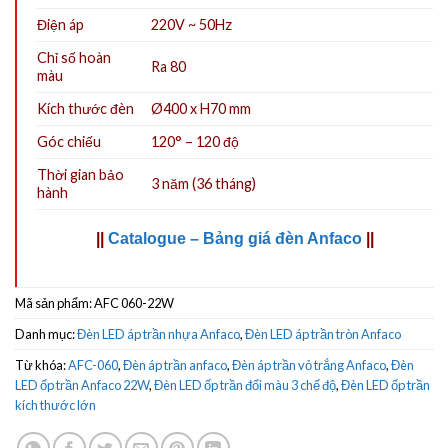
Điện áp
220V ~ 50Hz
Chỉ số hoàn
Ra 80
màu
Kích thước đèn
Ø40
0
x H70 mm
Góc chiếu
120° – 120 độ
Thời gian bảo
3 năm (36 tháng)
hành
||
Catalogue – Bảng giá đèn Anfaco
||
Mã sản phẩm:
AFC 060-22W
Danh mục:
Đèn LED áp trần nhựa Anfaco
,
Đèn LED áp trần tròn Anfaco
Từ khóa:
AFC-060
,
Đèn áp trần anfaco
,
Đèn áp trần vỏ trắng Anfaco
,
Đèn
LED ốp trần Anfaco 22W
,
Đèn LED ốp trần đổi màu 3 chế độ
,
Đèn LED ốp trần
kích thước lớn