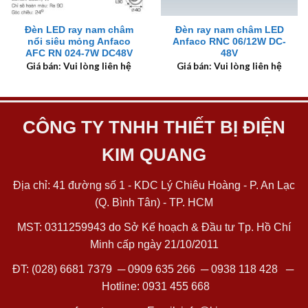
Đèn LED ray nam châm
Đèn ray nam châm LED
nổi siêu mỏng Anfaco
Anfaco RNC 06/12W DC-
AFC RN 024-7W DC48V
48V
Giá bán: Vui lòng liên hệ
Giá bán: Vui lòng liên hệ
CÔNG TY TNHH THIẾT BỊ ĐIỆN
KIM QUANG
Địa chỉ: 41 đường số 1 - KDC Lý Chiêu Hoàng - P. An Lạc
(Q. Bình Tân) - TP. HCM
MST: 0311259943 do Sở Kế hoạch & Đầu tư Tp. Hồ Chí
Minh cấp ngày 21/10/2011
ĐT:
(028) 6681 7379
─
0909 635 266
─
0938 118 428
─
Hotline:
0931 455 668