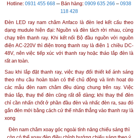
Hotline:
0931 455 668
─
Bán hàng:
0909 635 266
–
0938
118 428
Đèn LED ray nam châm Anfaco là đèn led kết cấu theo
dạng mudule hiện đại:
Nguồn
và
đèn
tách rời nhau, cùng
chạy trên thanh ray. Khi kết nối
Bộ đầu nguồn
với nguồn
điện AC-220V thì điện trong thanh ray là
điện 1 chiều DC-
48V
, nên việc tiếp xúc với
thanh ray
hoặc tháo lắp đèn là
rất an toàn.
Sau khi lắp đặt
thanh ray
, việc thay đổi thiết kế ánh sáng
theo nhu cầu hoàn toàn có thể chủ động và linh hoạt do
các mẫu đèn nam châm đều dùng chung trên ray. Việc
tháo lắp, thay thế đèn cũng rất dễ dàng; khi thay thế đèn
chỉ cần nhấn chốt ở phần đầu đèn và nhấc đèn ra, sau đó
gắn đèn mới bằng cách cứ thế nhấn thẳng vào thanh ray là
xong
Đèn nam châm xoay góc ngoài tính năng chiếu sáng thì
còn có thể xoay đèn điều chỉnh hướng chiếu sáng theo ý