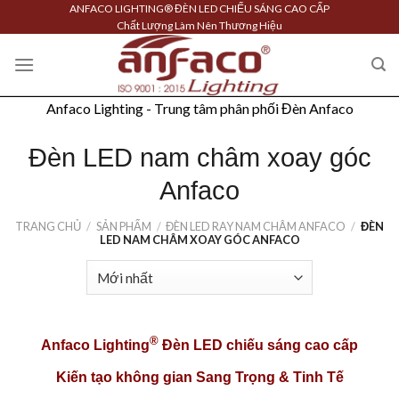
Skip
ANFACO LIGHTING® ĐÈN LED CHIẾU SÁNG CAO CẤP
Chất Lượng Làm Nên Thương Hiệu
to
content
Anfaco Lighting - Trung tâm phân phối Đèn Anfaco
Đèn LED nam châm xoay góc
Anfaco
TRANG CHỦ
/
SẢN PHẨM
/
ĐÈN LED RAY NAM CHÂM ANFACO
/
ĐÈN
LED NAM CHÂM XOAY GÓC ANFACO
®
Anfaco Lighting
Đèn LED chiếu sáng cao cấp
Kiến tạo không gian Sang Trọng & Tinh Tế