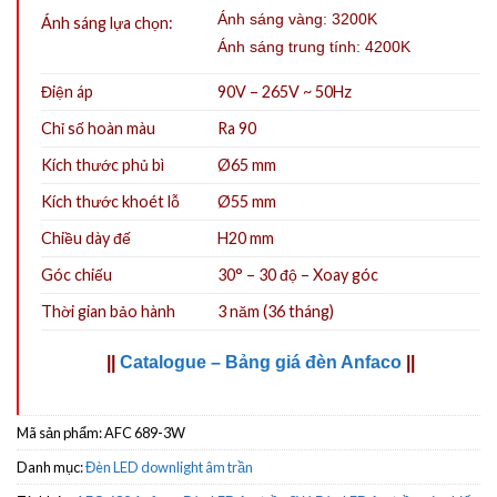
Ánh sáng vàng: 3200K
Ánh sáng lựa chọn:
Ánh sáng trung tính: 4200K
Điện áp
90V – 265V ~ 50Hz
Chỉ số hoàn màu
Ra 90
Kích thước phủ bì
Ø65 mm
Kích thước khoét lỗ
Ø55
mm
Chiều dày đế
H20 mm
Góc chiếu
30° – 30 độ – Xoay góc
Thời gian bảo hành
3 năm (36 tháng)
||
Catalogue – Bảng giá đèn Anfaco
||
Mã sản phẩm:
AFC 689-3W
Danh mục:
Đèn LED downlight âm trần