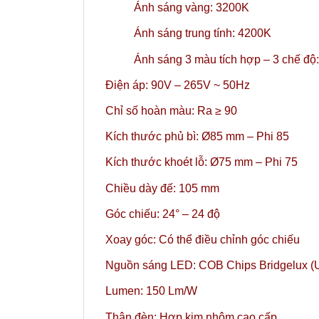
Ánh sáng vàng: 3200K
Ánh sáng trung tính: 4200K
Ánh sáng 3 màu tích hợp – 3 chế đ
Điện áp: 90V – 265V ~ 50Hz
Chỉ số hoàn màu: Ra ≥ 90
Kích thước phủ bì: Ø85 mm – Phi 85
Kích thước khoét lỗ: Ø75 mm – Phi 75
Chiều dày đế: 105 mm
Góc chiếu: 24° – 24 độ
Xoay góc: Có thể điều chỉnh góc chiếu
Nguồn sáng LED: COB Chips Bridgelux (
Lumen: 150 Lm/W
Thân đèn: Hợp kim nhôm cao cấp