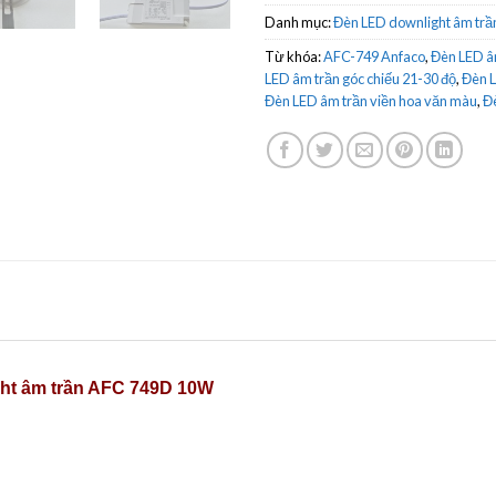
Danh mục:
Đèn LED downlight âm trầ
Từ khóa:
AFC-749 Anfaco
,
Đèn LED â
LED âm trần góc chiếu 21-30 độ
,
Đèn L
Đèn LED âm trần viền hoa văn màu
,
Đè
ht âm trần AFC 749D 10W