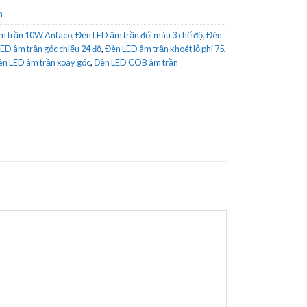
n
m trần 10W Anfaco
,
Đèn LED âm trần đổi màu 3 chế độ
,
Đèn
ED âm trần góc chiếu 24 độ
,
Đèn LED âm trần khoét lỗ phi 75
,
n LED âm trần xoay góc
,
Đèn LED COB âm trần