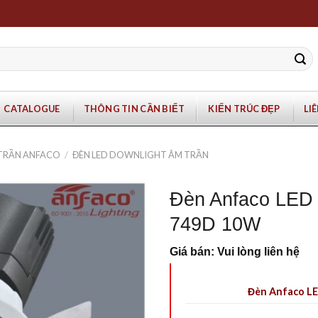
CATALOGUE
THÔNG TIN CẦN BIẾT
KIẾN TRÚC ĐẸP
LI
 TRẦN ANFACO
/
ĐÈN LED DOWNLIGHT ÂM TRẦN
Đèn Anfaco LED 
749D 10W
Giá bán: Vui lòng liên hệ
Đèn Anfaco LE