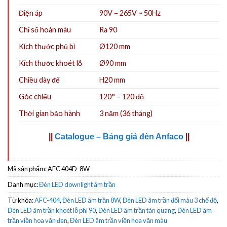
Điện áp
90V – 265V ~ 50Hz
Chỉ số hoàn màu
Ra 90
Kích thước phủ bì
Ø120 mm
Kích thước khoét lỗ
Ø9
0
mm
Chiều dày đế
H20 mm
Góc chiếu
120° – 120 độ
Thời gian bảo hành
3 năm (36 tháng)
||
Catalogue – Bảng giá đèn Anfaco
||
Mã sản phẩm:
AFC 404D-8W
Danh mục:
Đèn LED downlight âm trần
Từ khóa:
AFC-404
,
Đèn LED âm trần 8W
,
Đèn LED âm trần đổi màu 3 chế độ
,
Đèn LED âm trần khoét lỗ phi 90
,
Đèn LED âm trần tán quang
,
Đèn LED âm
trần viền hoa văn đen
,
Đèn LED âm trần viền hoa văn màu