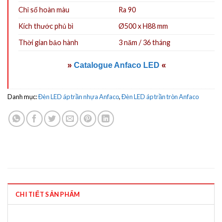
Chỉ số hoàn màu
Ra 90
Kích thước phủ bì
Ø500 x H88 mm
Thời gian bảo hành
3 năm / 36 tháng
»
Catalogue Anfaco LED
«
Danh mục:
Đèn LED áp trần nhựa Anfaco
,
Đèn LED áp trần tròn Anfaco
CHI TIẾT SẢN PHẨM