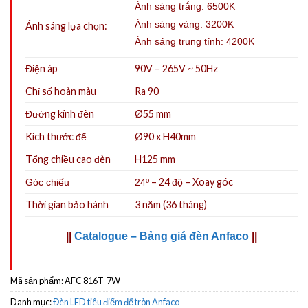
Ánh sáng trắng: 6500K
Ánh sáng vàng: 3200K
Ánh sáng lựa chọn:
Ánh sáng trung tính: 4200K
Điện áp
90V – 265V ~ 50Hz
Chỉ số hoàn màu
Ra 90
Đường kính đèn
Ø55 mm
Kích thước đế
Ø90 x H40mm
Tổng chiều cao đèn
H125 mm
– 24 độ – Xoay góc
Góc chiếu
24º
Thời gian bảo hành
3 năm (36 tháng)
||
Catalogue – Bảng giá đèn Anfaco
||
Mã sản phẩm:
AFC 816T-7W
Danh mục:
Đèn LED tiêu điểm đế tròn Anfaco