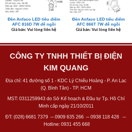
Đèn Anfaco LED tiêu điểm
Đèn Anfaco LED tiêu điểm
AFC 816D 7W đế ngồi
AFC 866T 7W đế ngồi
Giá bán: Vui lòng liên hệ
Giá bán: Vui lòng liên hệ
CÔNG TY TNHH THIẾT BỊ ĐIỆN
KIM QUANG
Địa chỉ: 41 đường số 1 - KDC Lý Chiêu Hoàng - P. An Lạc
(Q. Bình Tân) - TP. HCM
MST: 0311259943 do Sở Kế hoạch & Đầu tư Tp. Hồ Chí
Minh cấp ngày 21/10/2011
ĐT:
(028) 6681 7379
─
0909 635 266
─
0938 118 428
─
Hotline:
0931 455 668