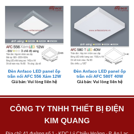
Đèn Anfaco LED panel ốp
Đèn Anfaco LED panel ốp
trần nổi AFC 556 Xám 12W
trần nổi AFC 580T 40W
Giá bán: Vui lòng liên hệ
Giá bán: Vui lòng liên hệ
CÔNG TY TNHH THIẾT BỊ ĐIỆN
KIM QUANG
Địa chỉ: 41 đường số 1 - KDC Lý Chiêu Hoàng - P. An Lạc