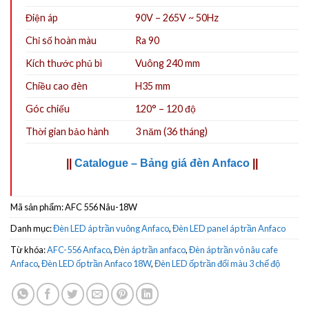
Điện áp
90V – 265V ~ 50Hz
Chỉ số hoàn màu
Ra 90
Kích thước phủ bì
Vuông 240 mm
Chiều cao đèn
H35 mm
Góc chiếu
120° – 120 độ
Thời gian bảo hành
3 năm (36 tháng)
||
Catalogue – Bảng giá đèn Anfaco
||
Mã sản phẩm:
AFC 556 Nâu-18W
Danh mục:
Đèn LED áp trần vuông Anfaco
,
Đèn LED panel áp trần Anfaco
Từ khóa:
AFC-556 Anfaco
,
Đèn áp trần anfaco
,
Đèn áp trần vỏ nâu cafe
Anfaco
,
Đèn LED ốp trần Anfaco 18W
,
Đèn LED ốp trần đổi màu 3 chế độ