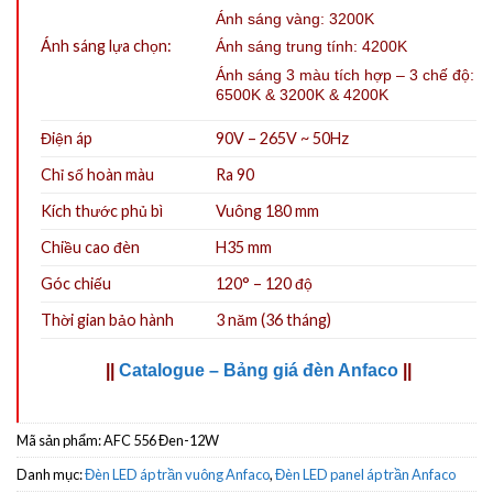
Ánh sáng vàng: 3200K
Ánh sáng lựa chọn:
Ánh sáng trung tính: 4200K
Ánh sáng 3 màu tích hợp – 3 chế độ:
6500K & 3200K & 4200K
Điện áp
90V – 265V ~ 50Hz
Chỉ số hoàn màu
Ra 90
Kích thước phủ bì
Vuông 180 mm
Chiều cao đèn
H35 mm
Góc chiếu
120° – 120 độ
Thời gian bảo hành
3 năm (36 tháng)
||
Catalogue – Bảng giá đèn Anfaco
||
Mã sản phẩm:
AFC 556 Đen-12W
Danh mục:
Đèn LED áp trần vuông Anfaco
,
Đèn LED panel áp trần Anfaco