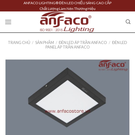
Skip
ANFACO LIGHTING® ĐÈN LED CHIẾU SÁNG CAO CẤP
Chất Lượng Làm Nên Thương Hiệu
to
content
TRANG CHỦ
/
SẢN PHẨM
/
ĐÈN LED ÁP TRẦN ANFACO
/
ĐÈN LED
PANEL ÁP TRẦN ANFACO