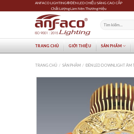
Skip
ANFACO LIGHTING® ĐÈN LED CHIẾU SÁNG CAO CẤP
Chất Lượng Làm Nên Thương Hiệu
to
content
Tìm
kiếm:
TRANG CHỦ
GIỚI THIỆU
SẢN PHẨM
TRANG CHỦ
/
SẢN PHẨM
/
ĐÈN LED DOWNLIGHT ÂM