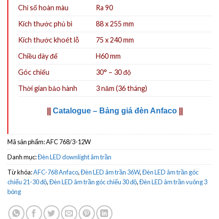
Chỉ số hoàn màu
Ra 90
Kích thước phủ bì
88 x 255 mm
Kích thước khoét lỗ
75 x 240 mm
Chiều dày đế
H60 mm
Góc chiếu
30° – 30 độ
Thời gian bảo hành
3 năm (36 tháng)
||
Catalogue – Bảng giá đèn Anfaco
||
Mã sản phẩm:
AFC 768/3-12W
Danh mục:
Đèn LED downlight âm trần
Từ khóa:
AFC-768 Anfaco
,
Đèn LED âm trần 36W
,
Đèn LED âm trần góc
chiếu 21-30 độ
,
Đèn LED âm trần góc chiếu 30 độ
,
Đèn LED âm trần vuông 3
bóng