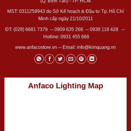
(Q. Bình Tân) - TP. HCM
MST: 0311259943 do Sở Kế hoạch & Đầu tư Tp. Hồ Chí
Minh cấp ngày 21/10/2011
ĐT:
(028) 6681 7379
─
0909 635 266
─
0938 118 428
─
Hotline:
0931 455 668
www.anfacostore.vn
─ Email:
info@kimquang.vn
Anfaco Lighting Map