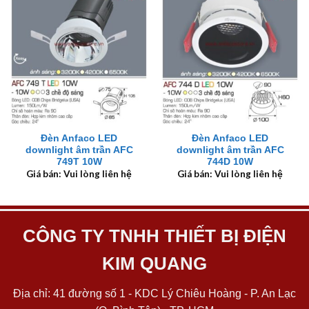
Đèn Anfaco LED
Đèn Anfaco LED
downlight âm trần AFC
downlight âm trần AFC
749T 10W
744D 10W
Giá bán: Vui lòng liên hệ
Giá bán: Vui lòng liên hệ
CÔNG TY TNHH THIẾT BỊ ĐIỆN
KIM QUANG
Địa chỉ: 41 đường số 1 - KDC Lý Chiêu Hoàng - P. An Lạc