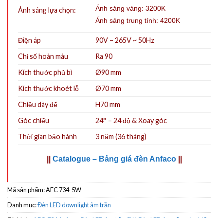
Ánh sáng vàng: 3200K
Ánh sáng lựa chọn:
Ánh sáng trung tính: 4200K
Điện áp
90V – 265V ~ 50Hz
Chỉ số hoàn màu
Ra 90
Kích thước phủ bì
Ø90 mm
Kích thước khoét lỗ
Ø70
mm
Chiều dày đế
H70 mm
Góc chiếu
24° – 24 độ & Xoay góc
Thời gian bảo hành
3 năm (36 tháng)
||
Catalogue – Bảng giá đèn Anfaco
||
Mã sản phẩm:
AFC 734-5W
Danh mục:
Đèn LED downlight âm trần