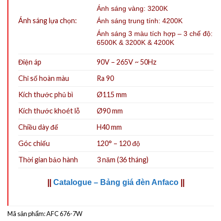
Ánh sáng vàng: 3200K
Ánh sáng lựa chọn:
Ánh sáng trung tính: 4200K
Ánh sáng 3 màu tích hợp – 3 chế độ:
6500K & 3200K & 4200K
Điện áp
90V – 265V ~ 50Hz
Chỉ số hoàn màu
Ra 90
Kích thước phủ bì
Ø115 mm
Kích thước khoét lỗ
Ø90
mm
Chiều dày đế
H40 mm
Góc chiếu
120° – 120 độ
Thời gian bảo hành
3 năm (36 tháng)
||
Catalogue – Bảng giá đèn Anfaco
||
Mã sản phẩm:
AFC 676-7W