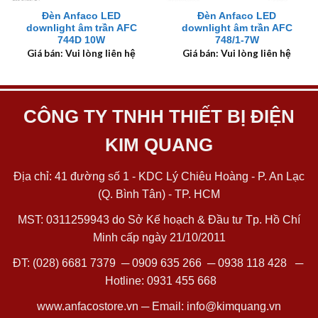
Đèn Anfaco LED
Đèn Anfaco LED
downlight âm trần AFC
downlight âm trần AFC
744D 10W
748/1-7W
Giá bán: Vui lòng liên hệ
Giá bán: Vui lòng liên hệ
CÔNG TY TNHH THIẾT BỊ ĐIỆN
KIM QUANG
Địa chỉ: 41 đường số 1 - KDC Lý Chiêu Hoàng - P. An Lạc
(Q. Bình Tân) - TP. HCM
MST: 0311259943 do Sở Kế hoạch & Đầu tư Tp. Hồ Chí
Minh cấp ngày 21/10/2011
ĐT:
(028) 6681 7379
─
0909 635 266
─
0938 118 428
─
Hotline:
0931 455 668
www.anfacostore.vn
─ Email:
info@kimquang.vn