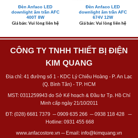
Đèn Anfaco LED
Đèn Anfaco LED
downlight âm trần AFC
downlight âm trần AFC
400T 8W
674V 12W
Giá bán: Vui lòng liên hệ
Giá bán: Vui lòng liên hệ
CÔNG TY TNHH THIẾT BỊ ĐIỆN
KIM QUANG
Địa chỉ: 41 đường số 1 - KDC Lý Chiêu Hoàng - P. An Lạc
(Q. Bình Tân) - TP. HCM
MST: 0311259943 do Sở Kế hoạch & Đầu tư Tp. Hồ Chí
Minh cấp ngày 21/10/2011
ĐT:
(028) 6681 7379
─
0909 635 266
─
0938 118 428
─
Hotline:
0931 455 668
www.anfacostore.vn
─ Email:
info@kimquang.vn