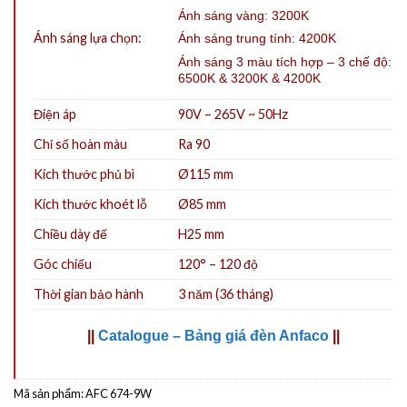
Ánh sáng vàng: 3200K
Ánh sáng lựa chọn:
Ánh sáng trung tính: 4200K
Ánh sáng 3 màu tích hợp – 3 chế độ:
6500K & 3200K & 4200K
Điện áp
90V – 265V ~ 50Hz
Chỉ số hoàn màu
Ra 90
Kích thước phủ bì
Ø115 mm
Kích thước khoét lỗ
Ø85
mm
Chiều dày đế
H25 mm
Góc chiếu
120° – 120 độ
Thời gian bảo hành
3 năm (36 tháng)
||
Catalogue – Bảng giá đèn Anfaco
||
Mã sản phẩm:
AFC 674-9W