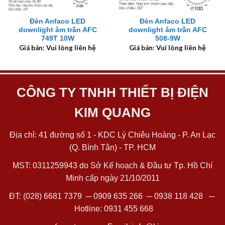
Đèn Anfaco LED
Đèn Anfaco LED
downlight âm trần AFC
downlight âm trần AFC
749T 10W
508-9W
Giá bán: Vui lòng liên hệ
Giá bán: Vui lòng liên hệ
CÔNG TY TNHH THIẾT BỊ ĐIỆN
KIM QUANG
Địa chỉ: 41 đường số 1 - KDC Lý Chiêu Hoàng - P. An Lạc
(Q. Bình Tân) - TP. HCM
MST: 0311259943 do Sở Kế hoạch & Đầu tư Tp. Hồ Chí
Minh cấp ngày 21/10/2011
ĐT:
(028) 6681 7379
─
0909 635 266
─
0938 118 428
─
Hotline:
0931 455 668