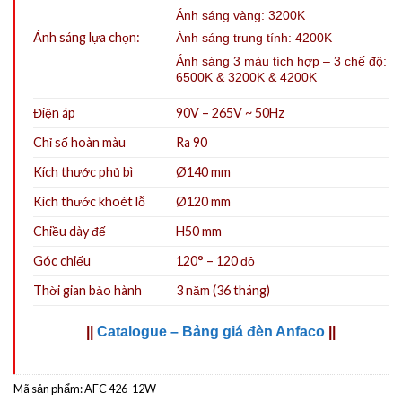
Ánh sáng vàng: 3200K
Ánh sáng lựa chọn:
Ánh sáng trung tính: 4200K
Ánh sáng 3 màu tích hợp – 3 chế độ:
6500K & 3200K & 4200K
Điện áp
90V – 265V ~ 50Hz
Chỉ số hoàn màu
Ra 90
Kích thước phủ bì
Ø140 mm
Kích thước khoét lỗ
Ø120
mm
Chiều dày đế
H50 mm
Góc chiếu
120° – 120 độ
Thời gian bảo hành
3 năm (36 tháng)
||
Catalogue – Bảng giá đèn Anfaco
||
Mã sản phẩm:
AFC 426-12W