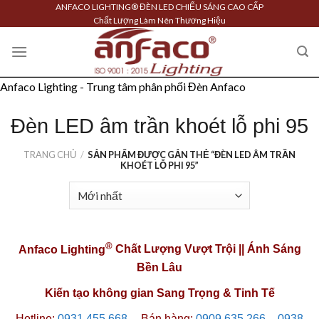
Skip
ANFACO LIGHTING® ĐÈN LED CHIẾU SÁNG CAO CẤP
Chất Lượng Làm Nên Thương Hiệu
to
content
Anfaco Lighting - Trung tâm phân phối Đèn Anfaco
Đèn LED âm trần khoét lỗ phi 95
TRANG CHỦ
/
SẢN PHẨM ĐƯỢC GẮN THẺ “ĐÈN LED ÂM TRẦN
KHOÉT LỖ PHI 95”
®
Anfaco Lighting
Chất Lượng Vượt Trội || Ánh Sáng
Bền Lâu
Kiến tạo không gian Sang Trọng & Tinh Tế
Hotline:
0931 455 668
─
Bán hàng:
0909 635 266
–
0938