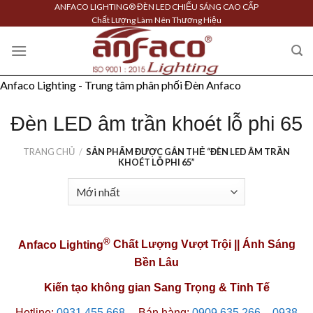
Skip
ANFACO LIGHTING® ĐÈN LED CHIẾU SÁNG CAO CẤP
Chất Lượng Làm Nên Thương Hiệu
to
content
Anfaco Lighting - Trung tâm phân phối Đèn Anfaco
Đèn LED âm trần khoét lỗ phi 65
TRANG CHỦ
/
SẢN PHẨM ĐƯỢC GẮN THẺ “ĐÈN LED ÂM TRẦN
KHOÉT LỖ PHI 65”
®
Anfaco Lighting
Chất Lượng Vượt Trội || Ánh Sáng
Bền Lâu
Kiến tạo không gian Sang Trọng & Tinh Tế
Hotline:
0931 455 668
─
Bán hàng:
0909 635 266
–
0938