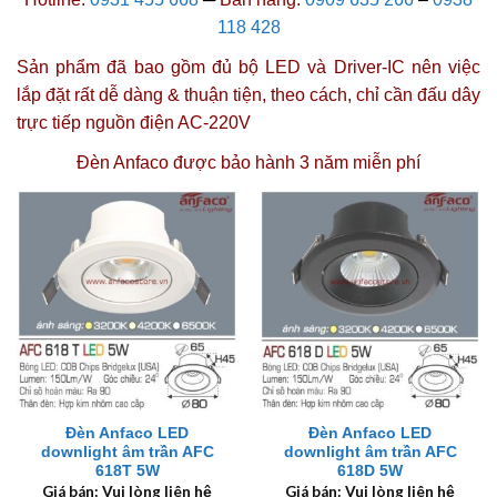
118 428
Sản phẩm đã bao gồm đủ bộ LED và Driver-IC nên việc
lắp đặt rất dễ dàng & thuận tiện, theo cách, chỉ cần đấu dây
trực tiếp nguồn điện AC-220V
Đèn Anfaco được
bảo hành 3 năm miễn phí
Đèn Anfaco LED
Đèn Anfaco LED
downlight âm trần AFC
downlight âm trần AFC
618T 5W
618D 5W
Giá bán: Vui lòng liên hệ
Giá bán: Vui lòng liên hệ