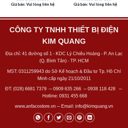
Giá bán: Vui lòng liên hệ
Giá bán: Vui lòng liên hệ
CÔNG TY TNHH THIẾT BỊ ĐIỆN
KIM QUANG
Địa chỉ: 41 đường số 1 - KDC Lý Chiêu Hoàng - P. An Lạc
(Q. Bình Tân) - TP. HCM
MST: 0311259943 do Sở Kế hoạch & Đầu tư Tp. Hồ Chí
Minh cấp ngày 21/10/2011
ĐT:
(028) 6681 7379
─
0909 635 266
─
0938 118 428
─
Hotline:
0931 455 668
www.anfacostore.vn
─ Email:
info@kimquang.vn