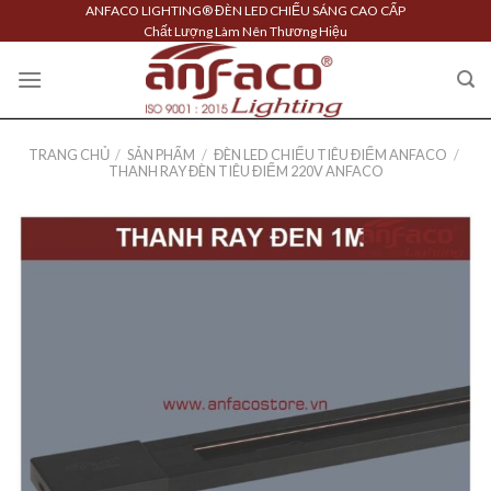
Skip
ANFACO LIGHTING® ĐÈN LED CHIẾU SÁNG CAO CẤP
Chất Lượng Làm Nên Thương Hiệu
to
content
TRANG CHỦ
/
SẢN PHẨM
/
ĐÈN LED CHIẾU TIÊU ĐIỂM ANFACO
/
THANH RAY ĐÈN TIÊU ĐIỂM 220V ANFACO