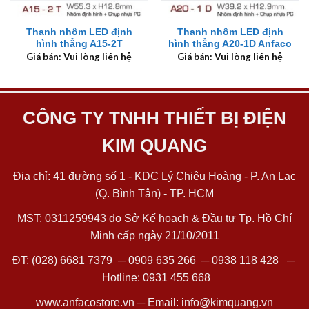
Thanh nhôm LED định
Thanh nhôm LED định
hình thẳng A15-2T
hình thẳng A20-1D Anfaco
Giá bán: Vui lòng liên hệ
Giá bán: Vui lòng liên hệ
CÔNG TY TNHH THIẾT BỊ ĐIỆN
KIM QUANG
Địa chỉ: 41 đường số 1 - KDC Lý Chiêu Hoàng - P. An Lạc
(Q. Bình Tân) - TP. HCM
MST: 0311259943 do Sở Kế hoạch & Đầu tư Tp. Hồ Chí
Minh cấp ngày 21/10/2011
ĐT:
(028) 6681 7379
─
0909 635 266
─
0938 118 428
─
Hotline:
0931 455 668
www.anfacostore.vn
─ Email:
info@kimquang.vn