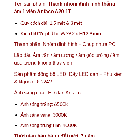
Tên sản phẩm:
Thanh nhôm định hình thẳng
âm 1 viền Anfaco A20-1T
Quy cách dài: 1.5 mét & 3 mét
Kích thước phủ bì: W39.2 x H12.9 mm
Thành phần: Nhôm định hình + Chụp nhựa PC
Lắp đặt: Âm trần / âm tường / âm góc tường / âm
góc tường không thấy viền
Sản phẩm đồng bộ LED:
Dây LED dán
+
Phụ kiện
&
Nguồn DC-24V
Ánh sáng của
LED dán Anfaco
:
Ánh sáng trắng: 6500K
Ánh sáng vàng: 3000K
Ánh sáng trung tính: 4000K
Thời gian bảo hành đổi mới: 3 năm