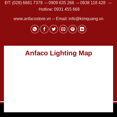
ĐT:
(028) 6681 7379
─
0909 635 266
─
0938 118 428
─
Hotline:
0931 455 668
www.anfacostore.vn
─ Email:
info@kimquang.vn
Anfaco Lighting Map
Thiết kế Website
:
GGO