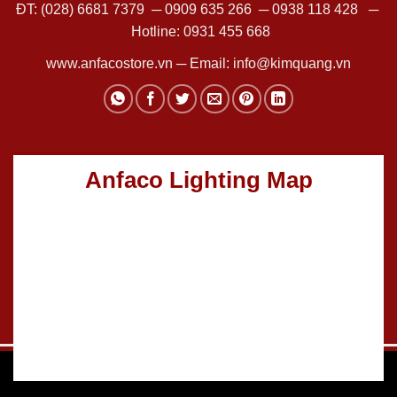
ĐT:
(028) 6681 7379
─
0909 635 266
─
0938 118 428
─
Hotline:
0931 455 668
www.anfacostore.vn
─ Email:
info@kimquang.vn
Anfaco Lighting Map
Thiết kế Website
:
GGO