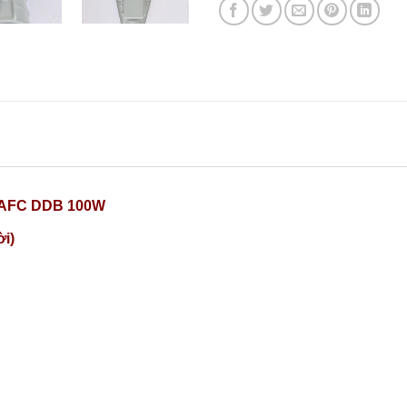
 AFC DDB 100W
ời)