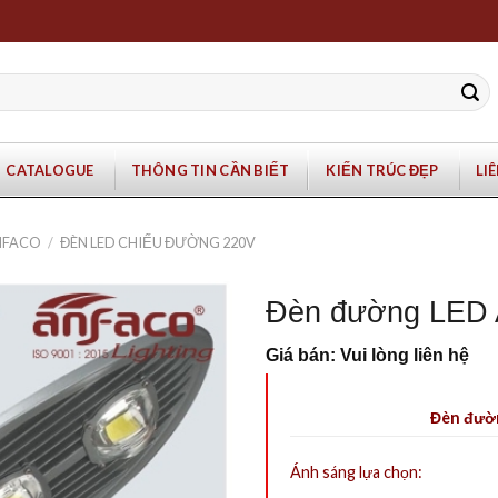
CATALOGUE
THÔNG TIN CẦN BIẾT
KIẾN TRÚC ĐẸP
LI
NFACO
/
ĐÈN LED CHIẾU ĐƯỜNG 220V
Đèn đường LED
Giá bán: Vui lòng liên hệ
Đèn đườ
Ánh sáng lựa chọn: