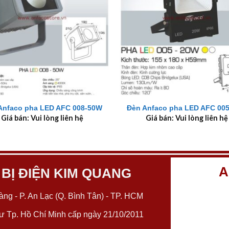
+
Anfaco pha LED AFC 008-50W
Đèn Anfaco pha LED AFC 00
Giá bán: Vui lòng liên hệ
Giá bán: Vui lòng liên hệ
A
 BỊ ĐIỆN KIM QUANG
ng - P. An Lạc (Q. Bình Tân) - TP. HCM
 Tp. Hồ Chí Minh cấp ngày 21/10/2011