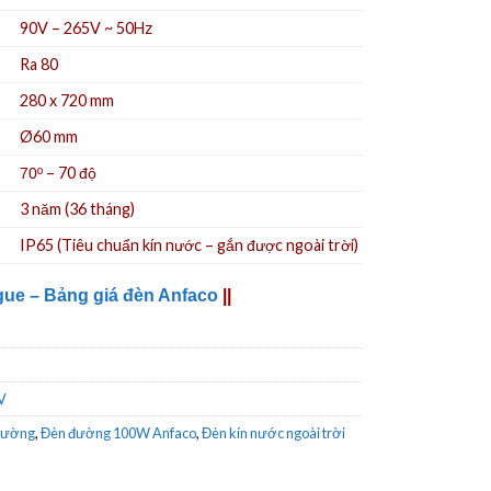
90V – 265V ~ 50Hz
Ra 80
280 x 720 mm
Ø60 mm
– 70 độ
70º
3 năm (36 tháng)
IP65
(Tiêu chuẩn kín nước – gắn được ngoài trời)
gue – Bảng giá đèn Anfaco
||
V
đường
,
Đèn đường 100W Anfaco
,
Đèn kín nước ngoài trời