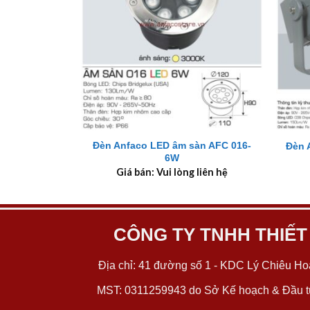
+
+
Đèn Anfaco LED âm sàn AFC 016-
Đèn 
6W
Giá bán: Vui lòng liên hệ
CÔNG TY TNHH THIẾT
Địa chỉ: 41 đường số 1 - KDC Lý Chiêu Hoà
MST: 0311259943 do Sở Kế hoạch & Đầu tư