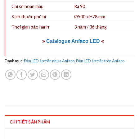
Chỉ số hoàn màu
Ra 90
Kích thước phủ bì
Ø500 x H78 mm
Thời gian bảo hành
3 năm / 36 tháng
»
Catalogue Anfaco LED
«
Danh mục:
Đèn LED áp trần nhựa Anfaco
,
Đèn LED áp trần tròn Anfaco
CHI TIẾT SẢN PHẨM