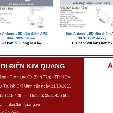
+
n Anfaco LED tiêu điểm AFC
Đèn Anfaco LED tiêu điểm 
864T 30W đế ray
907D 12W đế ray
Giá bán: Vui lòng liên hệ
Giá bán: Vui lòng liên hệ
A
 BỊ ĐIỆN KIM QUANG
ng - P. An Lạc (Q. Bình Tân) - TP. HCM
 Tp. Hồ Chí Minh cấp ngày 21/10/2011
938 118 428
─ Hotline:
0931 455 668
il:
info@kimquang.vn