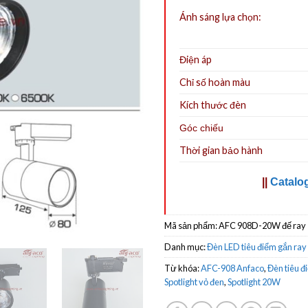
Ánh sáng lựa chọn:
Điện áp
Chỉ số hoàn màu
Kích thước đèn
Góc chiếu
Thời gian bảo hành
||
Catalo
Mã sản phẩm:
AFC 908D-20W đế ray
Danh mục:
Đèn LED tiêu điểm gắn ray
Từ khóa:
AFC-908 Anfaco
,
Đèn tiêu đ
Spotlight vỏ đen
,
Spotlight 20W