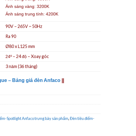
Ánh sáng vàng: 3200K
Ánh sáng trung tính: 4200K
90V – 265V ~ 50Hz
Ra 90
Ø80 x L125 mm
– 24 độ – Xoay góc
24º
3 năm (36 tháng)
gue – Bảng giá đèn Anfaco
||
iểm-Spotlight Anfaco trưng bày sản phẩm
,
Đèn tiêu điểm-