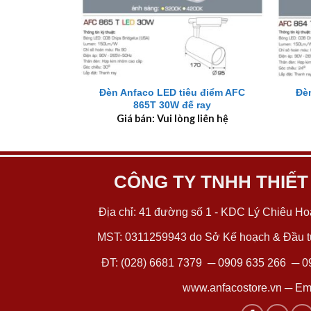
+
+
Đèn Anfaco LED tiêu điểm AFC
Đè
865T 30W đế ray
Giá bán: Vui lòng liên hệ
CÔNG TY TNHH THIẾT
Địa chỉ: 41 đường số 1 - KDC Lý Chiêu Hoà
MST: 0311259943 do Sở Kế hoạch & Đầu tư
ĐT:
(028) 6681 7379
─
0909 635 266
─
0
www.anfacostore.vn
─ Ema