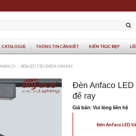
CATALOGUE
THÔNG TIN CẦN BIẾT
KIẾN TRÚC ĐẸP
LI
M ANFACO
/
ĐÈN LED TIÊU ĐIỂM GẮN RAY
Đèn Anfaco LED
đế ray
Giá bán: Vui lòng liên hệ
Đèn Anfaco LED ti