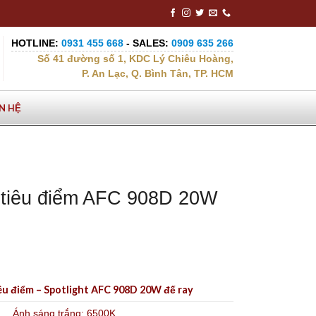
HOTLINE:
0931 455 668
- SALES:
0909 635 266
Số 41 đường số 1, KDC Lý Chiêu Hoàng,
P. An Lạc, Q. Bình Tân, TP. HCM
ÊN HỆ
 tiêu điểm AFC 908D 20W
êu điểm – Spotlight AFC 908D 20W đế ray
Ánh sáng trắng: 6500K