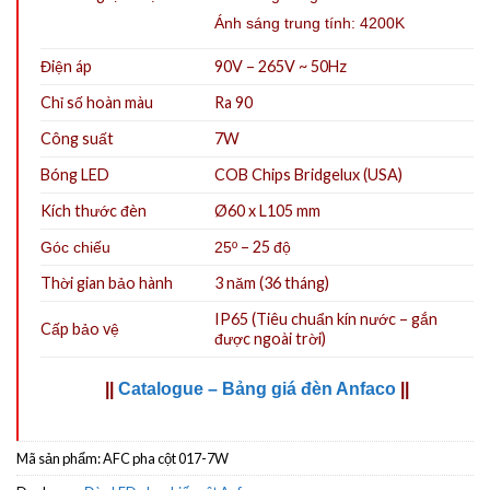
Ánh sáng trung tính: 4200K
Điện áp
90V – 265V ~ 50Hz
Chỉ số hoàn màu
Ra 90
Công suất
7W
Bóng LED
COB Chips Bridgelux (USA)
Kích thước đèn
Ø60 x L105 mm
– 25 độ
Góc chiếu
25º
Thời gian bảo hành
3 năm (36 tháng)
IP65 (Tiêu chuẩn kín nước – gắn
Cấp bảo vệ
được ngoài trời)
||
Catalogue – Bảng giá đèn Anfaco
||
Mã sản phẩm:
AFC pha cột 017-7W