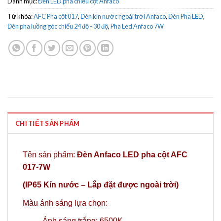
Danh mục:
Đèn LED pha chiếu cột Anfaco
Từ khóa:
AFC Pha cột 017
,
Đèn kín nước ngoài trời Anfaco
,
Đèn Pha LED
,
Đèn pha luồng góc chiếu 24 độ - 30 độ
,
Pha Led Anfaco 7W
CHI TIẾT SẢN PHẨM
Tên sản phẩm:
Đèn Anfaco LED pha cột AFC
017-7W
(IP65 Kín nước – Lắp đặt được ngoài trời)
Màu ánh sáng lựa chọn:
Ánh sáng trắng: 6500K