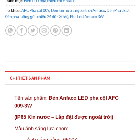
Danh mục:
Đèn LED pha chiếu cột Anfaco
Từ khóa:
AFC Pha cột 009
,
Đèn kín nước ngoài trời Anfaco
,
Đèn Pha LED
,
Đèn pha luồng góc chiếu 24 độ - 30 độ
,
Pha Led Anfaco 3W
CHI TIẾT SẢN PHẨM
Tên sản phẩm:
Đèn Anfaco LED pha cột AFC
009-3W
(IP65 Kín nước – Lắp đặt được ngoài trời)
Màu ánh sáng lựa chọn:
Ánh sáng trắng: 6500K