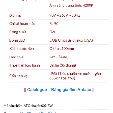
Ánh sáng trung tính: 4200K
Điện áp
90V – 265V ~ 50Hz
Chỉ số hoàn màu
Ra 90
Công suất
3W
Bóng LED
COB Chips Bridgelux (USA)
Kích thước đèn
Ø54 x L100 mm
– 24 độ
Góc chiếu
24º
Thời gian bảo hành
3 năm (36 tháng)
IP65 (Tiêu chuẩn kín nước – gắn
Cấp bảo vệ
được ngoài trời)
||
Catalogue – Bảng giá đèn Anfaco
||
Mã sản phẩm:
AFC pha cột 009-3W