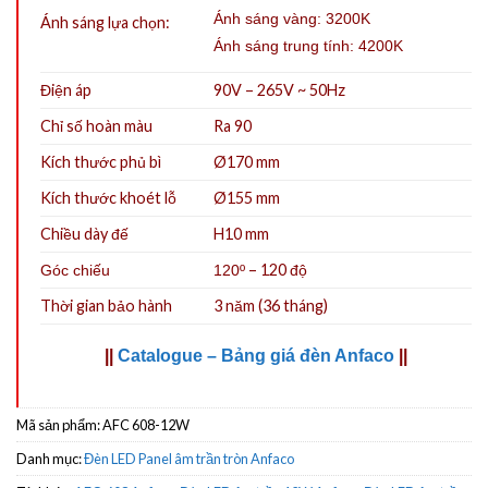
Ánh sáng vàng: 3200K
Ánh sáng lựa chọn:
Ánh sáng trung tính: 4200K
Điện áp
90V – 265V ~ 50Hz
Chỉ số hoàn màu
Ra 90
Kích thước phủ bì
Ø170 mm
Kích thước khoét lỗ
Ø155
mm
Chiều dày đế
H10 mm
– 120 độ
Góc chiếu
120º
Thời gian bảo hành
3 năm (36 tháng)
||
Catalogue – Bảng giá đèn Anfaco
||
Mã sản phẩm:
AFC 608-12W
Danh mục:
Đèn LED Panel âm trần tròn Anfaco