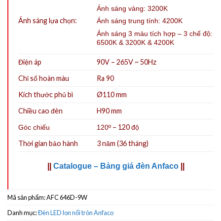
Ánh sáng vàng: 3200K
Ánh sáng lựa chọn:
Ánh sáng trung tính: 4200K
Ánh sáng 3 màu tích hợp – 3 chế độ:
6500K & 3200K & 4200K
Điện áp
90V – 265V ~ 50Hz
Chỉ số hoàn màu
Ra 90
Kích thước phủ bì
Ø110 mm
Chiều cao đèn
H90 mm
– 120 độ
Góc chiếu
120º
Thời gian bảo hành
3 năm (36 tháng)
||
Catalogue – Bảng giá đèn Anfaco
||
Mã sản phẩm:
AFC 646D-9W
Danh mục:
Đèn LED lon nổi tròn Anfaco