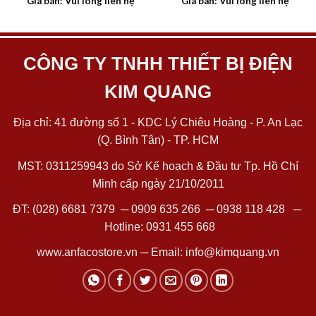
Giá bán: Vui lòng liên hệ
Giá bán: Vui lòng liên hệ
CÔNG TY TNHH THIẾT BỊ ĐIỆN
KIM QUANG
Địa chỉ: 41 đường số 1 - KDC Lý Chiêu Hoàng - P. An Lạc
(Q. Bình Tân) - TP. HCM
MST: 0311259943 do Sở Kế hoạch & Đầu tư Tp. Hồ Chí
Minh cấp ngày 21/10/2011
ĐT:
(028) 6681 7379
─
0909 635 266
─
0938 118 428
─
Hotline:
0931 455 668
www.anfacostore.vn
─ Email:
info@kimquang.vn