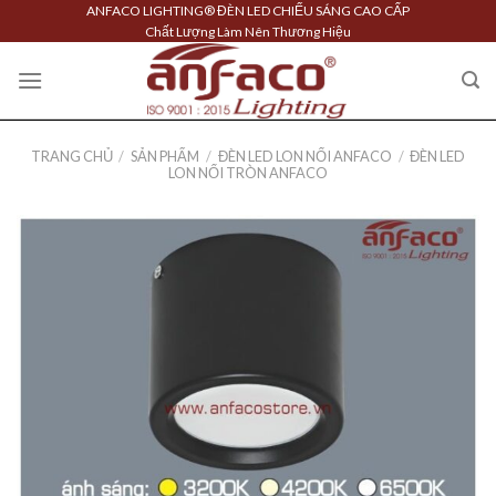
Skip
ANFACO LIGHTING® ĐÈN LED CHIẾU SÁNG CAO CẤP
Chất Lượng Làm Nên Thương Hiệu
to
content
TRANG CHỦ
/
SẢN PHẨM
/
ĐÈN LED LON NỔI ANFACO
/
ĐÈN LED
LON NỔI TRÒN ANFACO