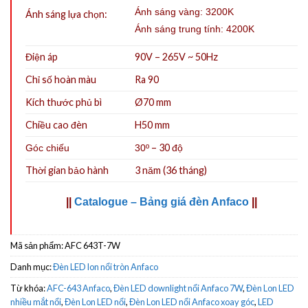
Ánh sáng vàng: 3200K
Ánh sáng lựa chọn:
Ánh sáng trung tính: 4200K
Điện áp
90V – 265V ~ 50Hz
Chỉ số hoàn màu
Ra 90
Kích thước phủ bì
Ø70 mm
Chiều cao đèn
H50 mm
– 30 độ
Góc chiếu
30º
Thời gian bảo hành
3 năm (36 tháng)
||
Catalogue – Bảng giá đèn Anfaco
||
Mã sản phẩm:
AFC 643T-7W
Danh mục:
Đèn LED lon nổi tròn Anfaco
Từ khóa:
AFC-643 Anfaco
,
Đèn LED downlight nổi Anfaco 7W
,
Đèn Lon LED
nhiều mắt nổi
,
Đèn Lon LED nổi
,
Đèn Lon LED nổi Anfaco xoay góc
,
LED