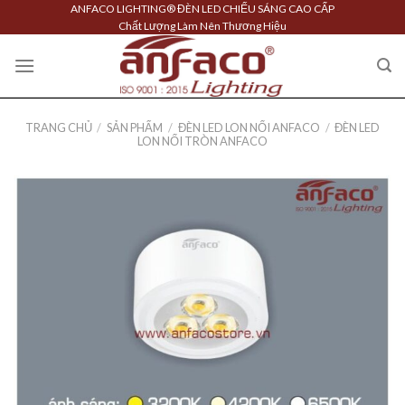
Skip
ANFACO LIGHTING® ĐÈN LED CHIẾU SÁNG CAO CẤP
Chất Lượng Làm Nên Thương Hiệu
to
content
TRANG CHỦ
/
SẢN PHẨM
/
ĐÈN LED LON NỔI ANFACO
/
ĐÈN LED
LON NỔI TRÒN ANFACO