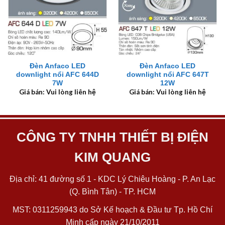
Đèn Anfaco LED
Đèn Anfaco LED
downlight nổi AFC 644D
downlight nổi AFC 647T
7W
12W
Giá bán: Vui lòng liên hệ
Giá bán: Vui lòng liên hệ
CÔNG TY TNHH THIẾT BỊ ĐIỆN
KIM QUANG
Địa chỉ: 41 đường số 1 - KDC Lý Chiêu Hoàng - P. An Lạc
(Q. Bình Tân) - TP. HCM
MST: 0311259943 do Sở Kế hoạch & Đầu tư Tp. Hồ Chí
Minh cấp ngày 21/10/2011