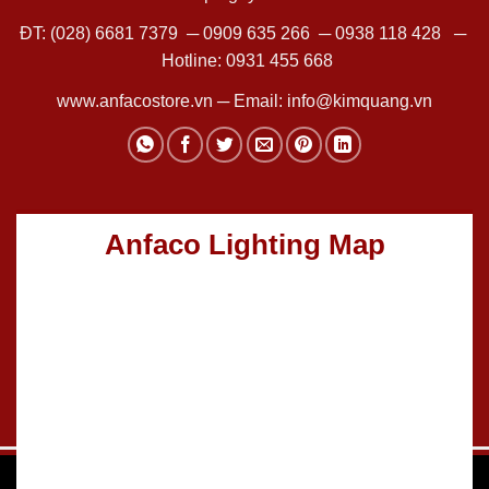
ĐT:
(028) 6681 7379
─
0909 635 266
─
0938 118 428
─
Hotline:
0931 455 668
www.anfacostore.vn
─ Email:
info@kimquang.vn
Anfaco Lighting Map
Thiết kế Website
:
GGO