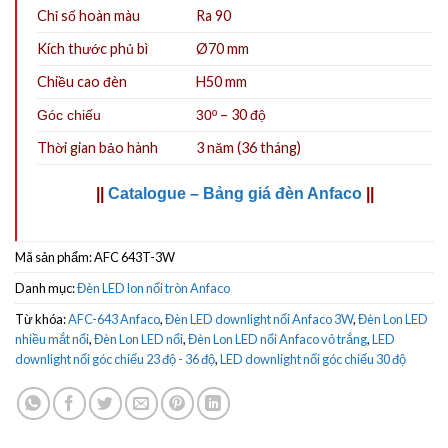
Chỉ số hoàn màu
Ra 90
Kích thước phủ bì
Ø70 mm
Chiều cao đèn
H50 mm
– 30 độ
Góc chiếu
30º
Thời gian bảo hành
3 năm (36 tháng)
||
Catalogue – Bảng giá đèn Anfaco
||
Mã sản phẩm:
AFC 643T-3W
Danh mục:
Đèn LED lon nổi tròn Anfaco
Từ khóa:
AFC-643 Anfaco
,
Đèn LED downlight nổi Anfaco 3W
,
Đèn Lon LED
nhiều mắt nổi
,
Đèn Lon LED nổi
,
Đèn Lon LED nổi Anfaco vỏ trắng
,
LED
downlight nổi góc chiếu 23 độ - 36 độ
,
LED downlight nổi góc chiếu 30 độ