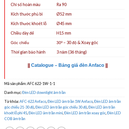
Chỉ số hoàn màu
Ra 90
Kích thước phủ bì
Ø52 mm
Kích thước khoét lỗ
Ø45
mm
Chiều dày đế
H15 mm
– 30 độ & Xoay góc
Góc chiếu
30º
Thời gian bảo hành
3 năm (36 tháng)
||
Catalogue – Bảng giá đèn Anfaco
||
Mã sản phẩm:
AFC 622-1W-1-1
Danh mục:
Đèn LED downlight âm trần
Từ khóa:
AFC-622 Anfaco
,
Đèn LED âm trần 1W Anfaco
,
Đèn LED âm trần
góc chiếu 21-30 độ
,
Đèn LED âm trần góc chiếu 30 độ
,
Đèn LED âm trần
khoét lỗ phi 45
,
Đèn LED âm trần mini
,
Đèn LED âm trần xoay góc
,
Đèn LED
COB âm trần