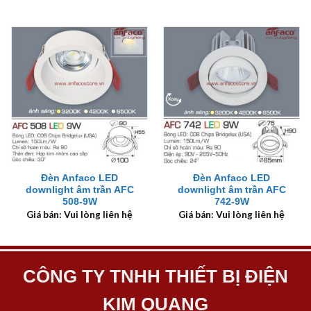
Đèn Anfaco LED
Đèn Anfaco LED
downlight âm trần AFC
downlight âm trần AFC
508-9W
742-9W
Giá bán: Vui lòng liên hệ
Giá bán: Vui lòng liên hệ
CÔNG TY TNHH THIẾT BỊ ĐIỆN
KIM QUANG