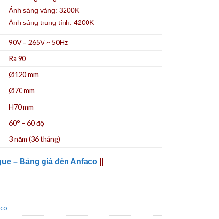
Ánh sáng vàng: 3200K
Ánh sáng trung tính: 4200K
90V – 265V ~ 50Hz
Ra 90
Ø120 mm
Ø70
mm
H70 mm
60° – 60 độ
3 năm (36 tháng)
gue – Bảng giá đèn Anfaco
||
aco