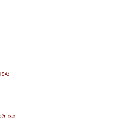
USA)
 bền cao