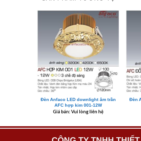
+
+
Đèn Anfaco LED downlight âm trần
Đèn 
AFC hợp kim 001-12W
Giá bán: Vui lòng liên hệ
CÔNG TY TNHH THIẾT