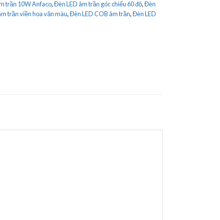
m trần 10W Anfaco
,
Đèn LED âm trần góc chiếu 60 độ
,
Đèn
m trần viền hoa văn màu
,
Đèn LED COB âm trần
,
Đèn LED