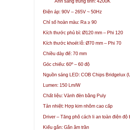
Ánh sáng trung tính: 4200K
Điện áp: 90V – 265V ~ 50Hz
Chỉ số hoàn màu: Ra ≥ 90
Kích thước phủ bì: Ø120 mm – Phi 120
Kích thước khoét lỗ: Ø70 mm – Phi 70
Chiều dày đế: 70 mm
Góc chiếu: 60º – 60 độ
Nguồn sáng LED: COB Chips Bridgelux (
Lumen: 150 Lm/W
Chất liệu: Vành đèn bằng Puly
Tản nhiệt: Hợp kim nhôm cao cấp
Driver – Tăng phô cách li an toàn điện độ
Kiểu gắn: Gắn âm trần