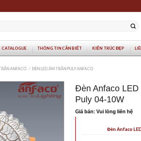
CATALOGUE
THÔNG TIN CẦN BIẾT
KIẾN TRÚC ĐẸP
LI
 TRẦN ANFACO
/
ĐÈN LED ÂM TRẦN PULY ANFACO
Đèn Anfaco LED 
Puly 04-10W
Giá bán: Vui lòng liên hệ
Đèn Anfaco LED