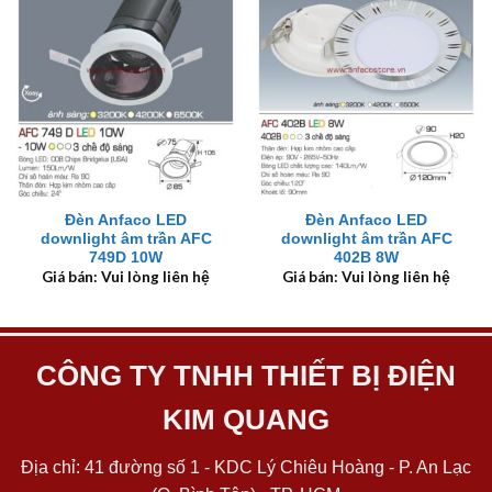
Đèn Anfaco LED
Đèn Anfaco LED
downlight âm trần AFC
downlight âm trần AFC
749D 10W
402B 8W
Giá bán: Vui lòng liên hệ
Giá bán: Vui lòng liên hệ
CÔNG TY TNHH THIẾT BỊ ĐIỆN
KIM QUANG
Địa chỉ: 41 đường số 1 - KDC Lý Chiêu Hoàng - P. An Lạc