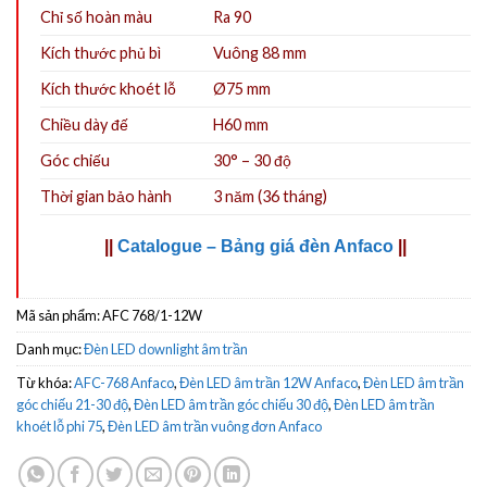
Chỉ số hoàn màu
Ra 90
Kích thước phủ bì
Vuông 88 mm
Kích thước khoét lỗ
Ø75 mm
Chiều dày đế
H60 mm
Góc chiếu
30° – 30 độ
Thời gian bảo hành
3 năm (36 tháng)
||
Catalogue – Bảng giá đèn Anfaco
||
Mã sản phẩm:
AFC 768/1-12W
Danh mục:
Đèn LED downlight âm trần
Từ khóa:
AFC-768 Anfaco
,
Đèn LED âm trần 12W Anfaco
,
Đèn LED âm trần
góc chiếu 21-30 độ
,
Đèn LED âm trần góc chiếu 30 độ
,
Đèn LED âm trần
khoét lỗ phi 75
,
Đèn LED âm trần vuông đơn Anfaco