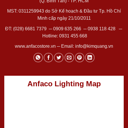
(Q. Bình Tân) - TP. HCM
MST: 0311259943 do Sở Kế hoạch & Đầu tư Tp. Hồ Chí
Minh cấp ngày 21/10/2011
ĐT:
(028) 6681 7379
─
0909 635 266
─
0938 118 428
─
Hotline:
0931 455 668
www.anfacostore.vn
─ Email:
info@kimquang.vn
Anfaco Lighting Map