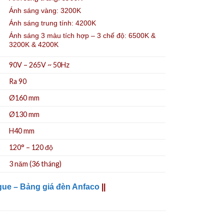
Ánh sáng vàng: 3200K
Ánh sáng trung tính: 4200K
Ánh sáng 3 màu tích hợp – 3 chế độ: 6500K &
3200K & 4200K
90V – 265V ~ 50Hz
Ra 90
Ø160 mm
Ø130
mm
H40 mm
120° – 120 độ
3 năm (36 tháng)
gue – Bảng giá đèn Anfaco
||