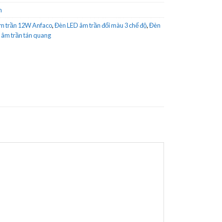
n
m trần 12W Anfaco
,
Đèn LED âm trần đổi màu 3 chế độ
,
Đèn
 âm trần tán quang