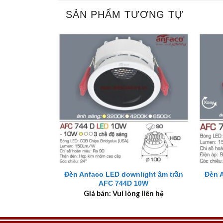
SẢN PHẨM TƯƠNG TỰ
+
+
Đèn Anfaco LED downlight âm trần
Đèn 
AFC 744D 10W
Giá bán: Vui lòng liên hệ