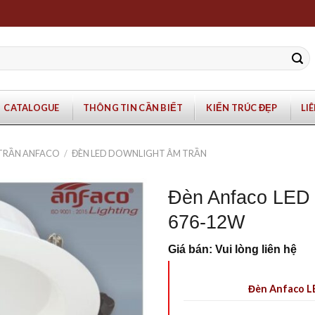
CATALOGUE
THÔNG TIN CẦN BIẾT
KIẾN TRÚC ĐẸP
LI
 TRẦN ANFACO
/
ĐÈN LED DOWNLIGHT ÂM TRẦN
Đèn Anfaco LED 
676-12W
Giá bán: Vui lòng liên hệ
Đèn Anfaco L