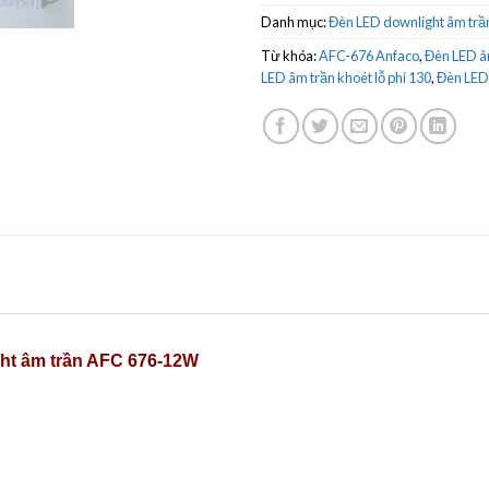
Danh mục:
Đèn LED downlight âm trầ
Từ khóa:
AFC-676 Anfaco
,
Đèn LED â
LED âm trần khoét lỗ phi 130
,
Đèn LED
ht âm trần AFC 676-12W