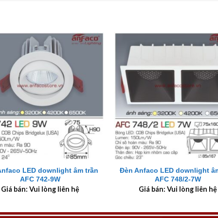
+
Anfaco LED downlight âm trần
Đèn Anfaco LED downlight âm
AFC 742-9W
AFC 748/2-7W
Giá bán: Vui lòng liên hệ
Giá bán: Vui lòng liên hệ