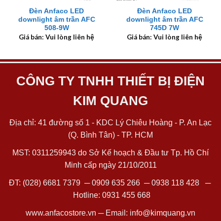
Đèn Anfaco LED
Đèn Anfaco LED
downlight âm trần AFC
downlight âm trần AFC
508-9W
745D 7W
Giá bán: Vui lòng liên hệ
Giá bán: Vui lòng liên hệ
CÔNG TY TNHH THIẾT BỊ ĐIỆN
KIM QUANG
Địa chỉ: 41 đường số 1 - KDC Lý Chiêu Hoàng - P. An Lạc
(Q. Bình Tân) - TP. HCM
MST: 0311259943 do Sở Kế hoạch & Đầu tư Tp. Hồ Chí
Minh cấp ngày 21/10/2011
ĐT:
(028) 6681 7379
─
0909 635 266
─
0938 118 428
─
Hotline:
0931 455 668
www.anfacostore.vn
─ Email:
info@kimquang.vn