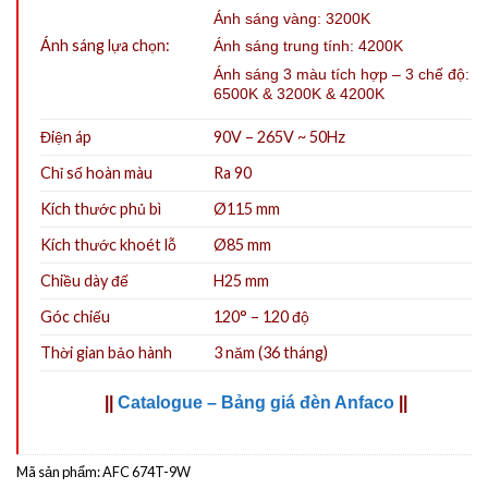
Ánh sáng vàng: 3200K
Ánh sáng lựa chọn:
Ánh sáng trung tính: 4200K
Ánh sáng 3 màu tích hợp – 3 chế độ:
6500K & 3200K & 4200K
Điện áp
90V – 265V ~ 50Hz
Chỉ số hoàn màu
Ra 90
Kích thước phủ bì
Ø115 mm
Kích thước khoét lỗ
Ø85
mm
Chiều dày đế
H25 mm
Góc chiếu
120° – 120 độ
Thời gian bảo hành
3 năm (36 tháng)
||
Catalogue – Bảng giá đèn Anfaco
||
Mã sản phẩm:
AFC 674T-9W