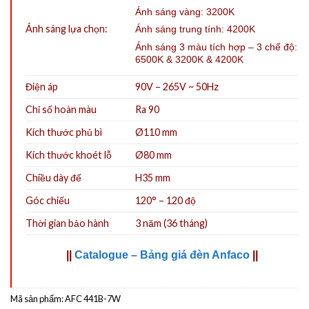
Ánh sáng vàng: 3200K
Ánh sáng lựa chọn:
Ánh sáng trung tính: 4200K
Ánh sáng 3 màu tích hợp – 3 chế độ:
6500K & 3200K & 4200K
Điện áp
90V – 265V ~ 50Hz
Chỉ số hoàn màu
Ra 90
Kích thước phủ bì
Ø110 mm
Kích thước khoét lỗ
Ø80
mm
Chiều dày đế
H35 mm
Góc chiếu
120° – 120 độ
Thời gian bảo hành
3 năm (36 tháng)
||
Catalogue – Bảng giá đèn Anfaco
||
Mã sản phẩm:
AFC 441B-7W