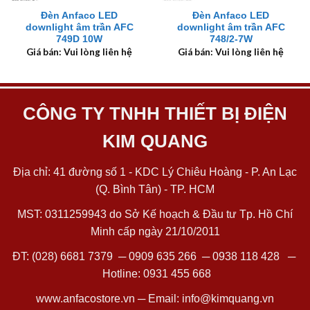
Đèn Anfaco LED
Đèn Anfaco LED
downlight âm trần AFC
downlight âm trần AFC
749D 10W
748/2-7W
Giá bán: Vui lòng liên hệ
Giá bán: Vui lòng liên hệ
CÔNG TY TNHH THIẾT BỊ ĐIỆN
KIM QUANG
Địa chỉ: 41 đường số 1 - KDC Lý Chiêu Hoàng - P. An Lạc
(Q. Bình Tân) - TP. HCM
MST: 0311259943 do Sở Kế hoạch & Đầu tư Tp. Hồ Chí
Minh cấp ngày 21/10/2011
ĐT:
(028) 6681 7379
─
0909 635 266
─
0938 118 428
─
Hotline:
0931 455 668
www.anfacostore.vn
─ Email:
info@kimquang.vn