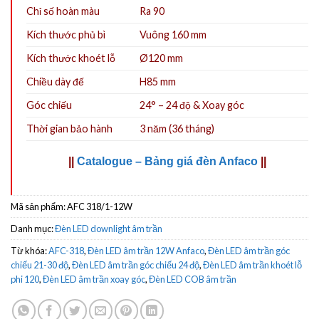
Chỉ số hoàn màu
Ra 90
Kích thước phủ bì
Vuông 160 mm
Kích thước khoét lỗ
Ø12
0
mm
Chiều dày đế
H85 mm
Góc chiếu
24° – 24 độ & Xoay góc
Thời gian bảo hành
3 năm (36 tháng)
||
Catalogue – Bảng giá đèn Anfaco
||
Mã sản phẩm:
AFC 318/1-12W
Danh mục:
Đèn LED downlight âm trần
Từ khóa:
AFC-318
,
Đèn LED âm trần 12W Anfaco
,
Đèn LED âm trần góc
chiếu 21-30 độ
,
Đèn LED âm trần góc chiếu 24 độ
,
Đèn LED âm trần khoét lỗ
phi 120
,
Đèn LED âm trần xoay góc
,
Đèn LED COB âm trần