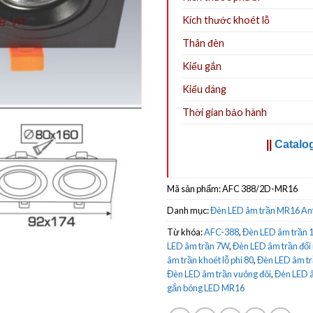
Kích thước khoét lỗ
Thân đèn
Kiểu gắn
Kiểu dáng
Thời gian bảo hành
||
Catalo
Mã sản phẩm:
AFC 388/2D-MR16
Danh mục:
Đèn LED âm trần MR16 An
Từ khóa:
AFC-388
,
Đèn LED âm trần 
LED âm trần 7W
,
Đèn LED âm trần đổi
âm trần khoét lỗ phi 80
,
Đèn LED âm tr
Đèn LED âm trần vuông đôi
,
Đèn LED â
gắn bóng LED MR16