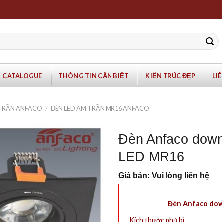
CATALOGUE
THÔNG TIN CẦN BIẾT
KIẾN TRÚC ĐẸP
LI
 TRẦN ANFACO
/
ĐÈN LED ÂM TRẦN MR16 ANFACO
Đèn Anfaco down
LED MR16
Giá bán: Vui lòng liên hệ
Đèn Anfaco dow
Kích thước phủ bì