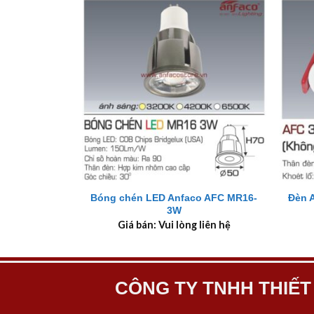
+
+
Bóng chén LED Anfaco AFC MR16-
Đèn 
3W
Giá bán: Vui lòng liên hệ
CÔNG TY TNHH THIẾT