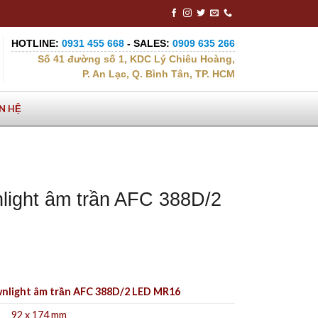
HOTLINE:
0931 455 668
- SALES:
0909 635 266
Số 41 đường số 1, KDC Lý Chiêu Hoàng,
P. An Lạc, Q. Bình Tân, TP. HCM
ÊN HỆ
light âm trần AFC 388D/2
nlight âm trần AFC 388D/2 LED MR16
92 x 174 mm