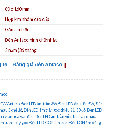
80 x 160 mm
Hợp kim nhôm cao cấp
Gắn âm trần
Đèn Anfaco hình chữ nhật
3 năm (36 tháng)
gue – Bảng giá đèn Anfaco
||
faco
10W Anfaco
,
Đèn LED âm trần 3W
,
Đèn LED âm trần 5W
,
Đèn
 màu 3 chế độ
,
Đèn LED âm trần góc chiếu 21-30 độ
,
Đèn LED
ần viền hoa văn đen
,
Đèn LED âm trần viền hoa văn màu
,
m trần xoay góc
,
Đèn LED COB âm trần
,
Đèn LON âm dùng