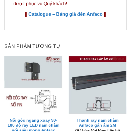
được phục vụ Quý khách!
||
Catalogue – Bảng giá đèn Anfaco
||
SẢN PHẨM TƯƠNG TỰ
Nối góc ngang xoay 90-
Thanh ray nam châm
180 độ ray LED nam châm
Anfaco gắn âm 2M
nổi siêu mỏng Anfaco
Giá bán: Vui lòng liên hệ